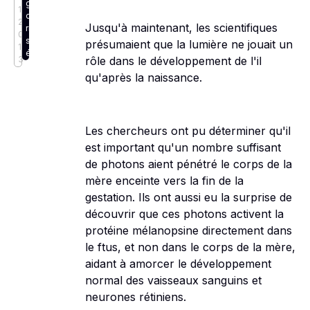
g
1,
o
2
Jusqu'à maintenant, les scientifiques
ri
0
s
présumaient que la lumière ne jouait un
1
é
3
rôle dans le développement de l'il
qu'après la naissance.
Les chercheurs ont pu déterminer qu'il
est important qu'un nombre suffisant
de photons aient pénétré le corps de la
mère enceinte vers la fin de la
gestation. Ils ont aussi eu la surprise de
découvrir que ces photons activent la
protéine mélanopsine directement dans
le ftus, et non dans le corps de la mère,
aidant à amorcer le développement
normal des vaisseaux sanguins et
neurones rétiniens.