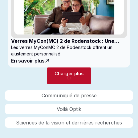
Verres MyCon(MC) 2 de Rodenstock : Une
nouvelle génération de verres pour
Les verres MyConMC 2 de Rodenstock offrent un
enfantsconçus pour le contrôle de la myopie
ajustement personnalisé
En savoir plus
Charger plus
Communiqué de presse
Voilà Optik
Sciences de la vision et dernières recherches