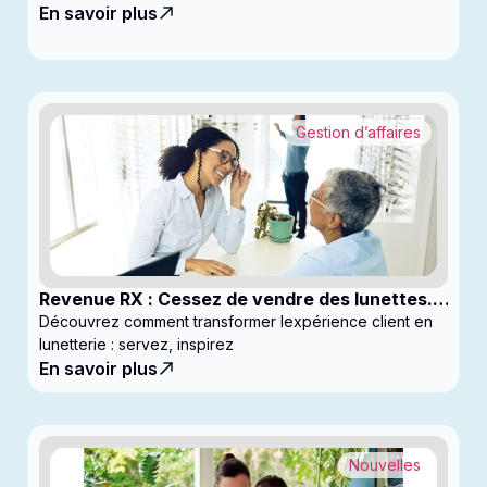
En savoir plus
Gestion d’affaires
Revenue RX : Cessez de vendre des lunettes.
Commencez à générer des profits
Découvrez comment transformer lexpérience client en
lunetterie : servez, inspirez
En savoir plus
Nouvelles