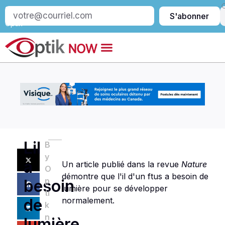
S’abonner
S'abonner
à
Optik
Lil
B
y
a
Un article publié dans la revue
Nature
O
démontre que l'il d'un ftus a besoin de
p
besoin
lumière pour se développer
ti
normalement.
de
k
n
lumière