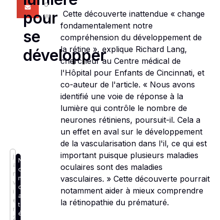
o
pour
Cette découverte inattendue « change
w
fondamentalement notre
se
compréhension du développement de
la rétine », explique Richard Lang,
développer
chercheur au Centre médical de
l'Hôpital pour Enfants de Cincinnati, et
co-auteur de l'article. « Nous avons
identifié une voie de réponse à la
lumière qui contrôle le nombre de
neurones rétiniens, poursuit-il. Cela a
un effet en aval sur le développement
de la vascularisation dans l'il, ce qui est
important puisque plusieurs maladies
j
N
a
oculaires sont des maladies
o
n
vasculaires. » Cette découverte pourrait
n
v
c
notamment aider à mieux comprendre
i
a
e
la rétinopathie du prématuré.
t
r
é
2