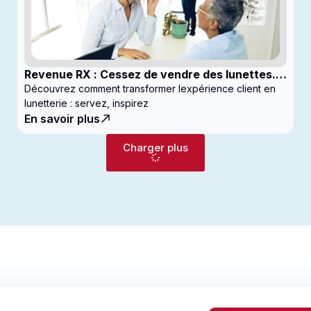
Revenue RX : Cessez de vendre des lunettes.
Commencez à générer des profits
Découvrez comment transformer lexpérience client en
lunetterie : servez, inspirez
En savoir plus
Charger plus