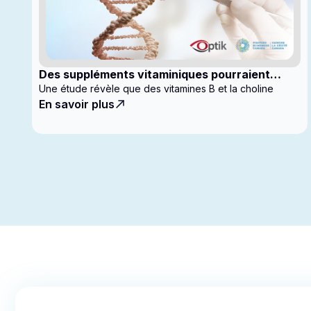
Des suppléments vitaminiques pourraient
ralentir la progression du glaucome
Une étude révèle que des vitamines B et la choline
En savoir plus