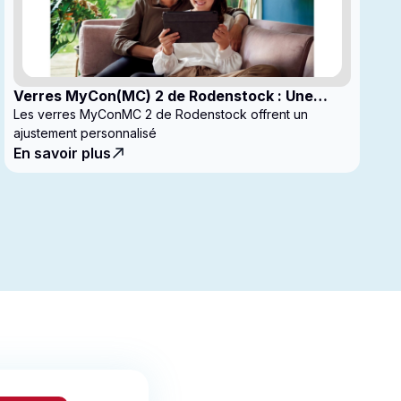
Verres MyCon(MC) 2 de Rodenstock : Une
nouvelle génération de verres pour
Les verres MyConMC 2 de Rodenstock offrent un
enfantsconçus pour le contrôle de la myopie
ajustement personnalisé
En savoir plus