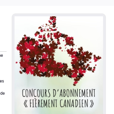
ne
les
 de