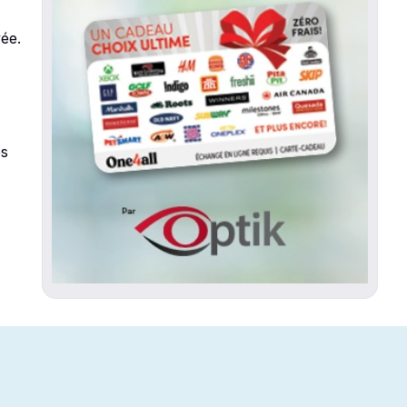
vée.
es