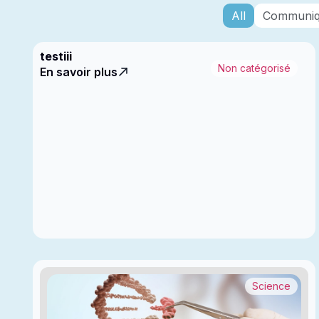
All
Communiq
testiii
Non catégorisé
En savoir plus
Science