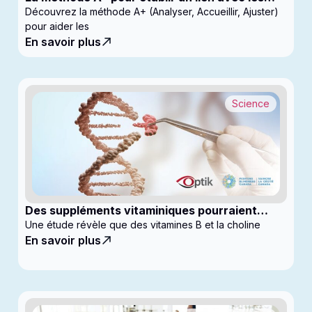
enfants en clinique
Découvrez la méthode A+ (Analyser, Accueillir, Ajuster)
pour aider les
En savoir plus
Science
Des suppléments vitaminiques pourraient
ralentir la progression du glaucome
Une étude révèle que des vitamines B et la choline
En savoir plus