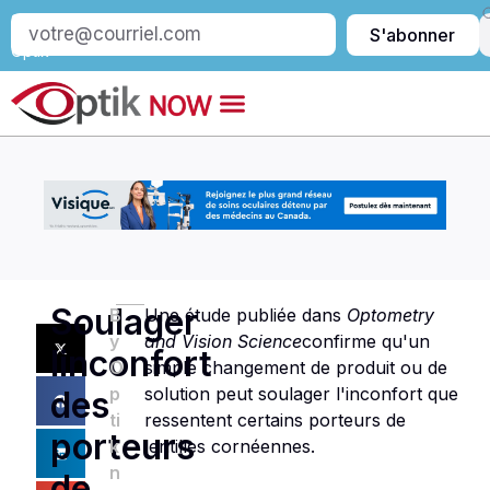
S’abonner
S'abonner
à
Optik
Soulager
B
Une étude publiée dans
Optometry
y
and Vision Science
confirme qu'un
linconfort
O
simple changement de produit ou de
p
solution peut soulager l'inconfort que
des
ti
ressentent certains porteurs de
porteurs
k
lentilles cornéennes.
n
de