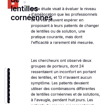
o
lentilles
w
Cette étude visait à évaluer le niveau
d'amélioration que les professionnels
cornéennes
de la vue peuvent espérer en
proposant à leurs patients de changer
de lentilles ou de solution, une
pratique courante, mais dont
l'efficacité a rarement été mesurée.
Les chercheurs ont observé deux
groupes de porteurs, dont 24
ressentaient un inconfort en portant
m
N
ai
o
des lentilles, et 13 n'avaient aucun
1
u
symptôme. Les patients devaient
3,
v
utiliser des combinaisons différentes
2
e
0
ll
de lentilles cornéennes et de solutions,
1
e
à l'aveugle, pendant huit jours. Les
3
s