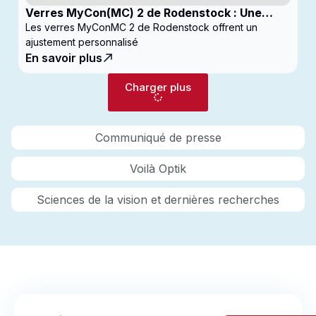
Verres MyCon(MC) 2 de Rodenstock : Une
nouvelle génération de verres pour
Les verres MyConMC 2 de Rodenstock offrent un
enfantsconçus pour le contrôle de la myopie
ajustement personnalisé
En savoir plus
Charger plus
Communiqué de presse
Voilà Optik
Sciences de la vision et dernières recherches