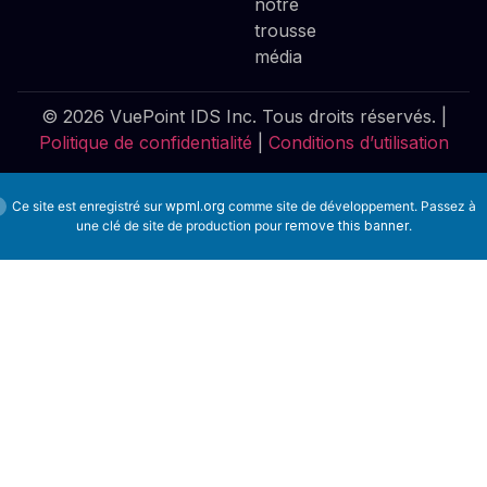
notre
trousse
média
© 2026 VuePoint IDS Inc. Tous droits réservés. |
Politique de confidentialité
|
Conditions d’utilisation
Ce site est enregistré sur
wpml.org
comme site de développement. Passez à
une clé de site de production pour
remove this banner
.