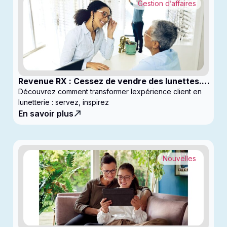
Gestion d’affaires
Revenue RX : Cessez de vendre des lunettes.
Commencez à générer des profits
Découvrez comment transformer lexpérience client en
lunetterie : servez, inspirez
En savoir plus
Nouvelles