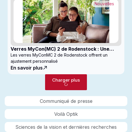
Nouvelles
Verres MyCon(MC) 2 de Rodenstock : Une
nouvelle génération de verres pour
Les verres MyConMC 2 de Rodenstock offrent un
enfantsconçus pour le contrôle de la myopie
ajustement personnalisé
En savoir plus
Charger plus
Communiqué de presse
Voilà Optik
Sciences de la vision et dernières recherches