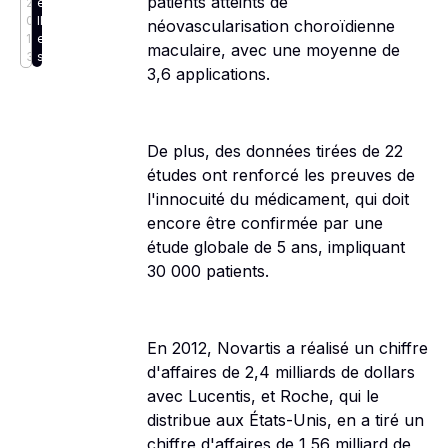
patients atteints de
2
e
0
ll
néovascularisation choroïdienne
1
e
maculaire, avec une moyenne de
3
s
3,6 applications.
De plus, des données tirées de 22
études ont renforcé les preuves de
l'innocuité du médicament, qui doit
encore être confirmée par une
étude globale de 5 ans, impliquant
30 000 patients.
En 2012, Novartis a réalisé un chiffre
d'affaires de 2,4 milliards de dollars
avec Lucentis, et Roche, qui le
distribue aux États-Unis, en a tiré un
chiffre d'affaires de 1,56 milliard de