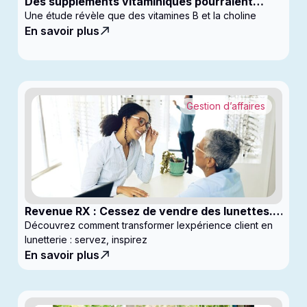
Des suppléments vitaminiques pourraient
ralentir la progression du glaucome
Une étude révèle que des vitamines B et la choline
En savoir plus
Gestion d’affaires
Revenue RX : Cessez de vendre des lunettes.
Commencez à générer des profits
Découvrez comment transformer lexpérience client en
lunetterie : servez, inspirez
En savoir plus