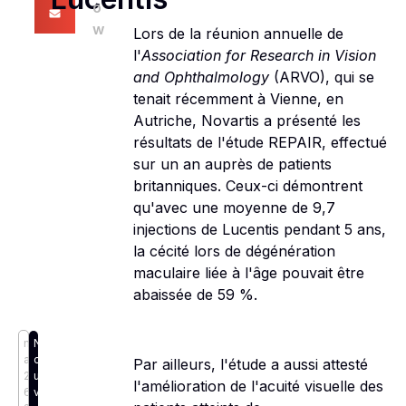
o
w
Lors de la réunion annuelle de
l'
Association for Research in Vision
and Ophthalmology
(ARVO), qui se
tenait récemment à Vienne, en
Autriche, Novartis a présenté les
résultats de l'étude REPAIR, effectué
sur un an auprès de patients
britanniques. Ceux-ci démontrent
qu'avec une moyenne de 9,7
injections de Lucentis pendant 5 ans,
la cécité lors de dégénération
maculaire liée à l'âge pouvait être
abaissée de 59 %.
m
N
ai
o
Par ailleurs, l'étude a aussi attesté
2
u
l'amélioration de l'acuité visuelle des
6,
v