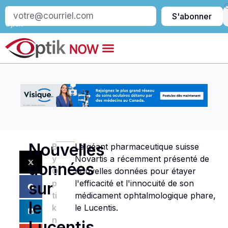
S’abonner
S'abonner
à
Optik
Nouvelles
B
Le géant pharmaceutique suisse
y
Novartis a récemment présenté de
données
O
nouvelles données pour étayer
p
l'efficacité et l'innocuité de son
sur
ti
médicament ophtalmologique phare,
le
k
le Lucentis.
n
Lucentis