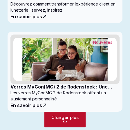
Commencez à générer des profits
Découvrez comment transformer lexpérience client en
lunetterie : servez, inspirez
En savoir plus
Nouvelles
Verres MyCon(MC) 2 de Rodenstock : Une
nouvelle génération de verres pour
Les verres MyConMC 2 de Rodenstock offrent un
enfantsconçus pour le contrôle de la myopie
ajustement personnalisé
En savoir plus
Charger plus