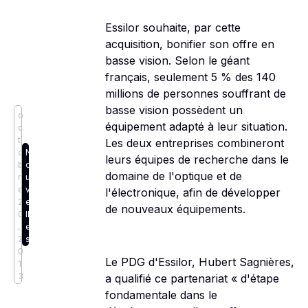
Essilor souhaite, par cette
acquisition, bonifier son offre en
basse vision. Selon le géant
français, seulement 5 % des 140
millions de personnes souffrant de
basse vision possèdent un
o
équipement adapté à leur situation.
c
t
Les deux entreprises combineront
o
N
leurs équipes de recherche dans le
b
o
domaine de l'optique et de
r
u
e
v
l'électronique, afin de développer
2
e
de nouveaux équipements.
0
ll
,
e
2
s
0
Le PDG d'Essilor, Hubert Sagnières,
1
3
a qualifié ce partenariat « d'étape
fondamentale dans le