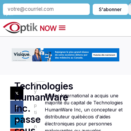
S’abonner
S'abonner
à
Optik
Technologies
B
y
HumanWare
Essilor International a acquis une
O
majorité du capital de Technologies
p
Inc.
HumanWare Inc, un concepteur et
ti
distributeur québécois d'aides
passe
k
électroniques pour personnes
n
sous
malvoyantes ou aveugles.