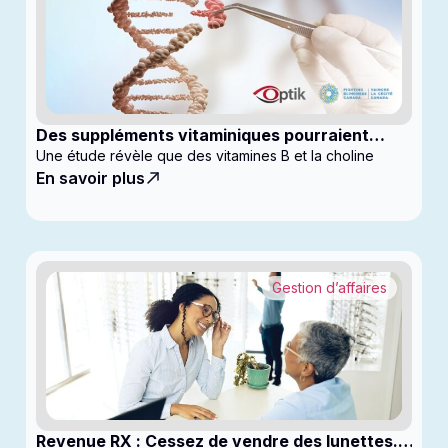
Des suppléments vitaminiques pourraient
ralentir la progression du glaucome
Une étude révèle que des vitamines B et la choline
En savoir plus
Gestion d’affaires
Revenue RX : Cessez de vendre des lunettes.