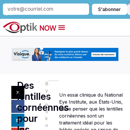
S’abonner
S'abonner
à
Optik
Des
B
y
lentilles
Un essai clinique du National
O
Eye Institute, aux États-Unis,
p
cornéennes
laisse penser que les lentilles
ti
cornéennes sont un
pour
k
traitement idéal pour les
n
les
bébés opérés en raison de