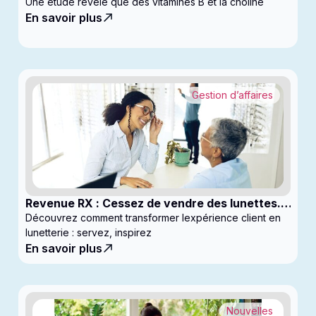
ralentir la progression du glaucome
Une étude révèle que des vitamines B et la choline
En savoir plus
Gestion d’affaires
Revenue RX : Cessez de vendre des lunettes.
Commencez à générer des profits
Découvrez comment transformer lexpérience client en
lunetterie : servez, inspirez
En savoir plus
Nouvelles