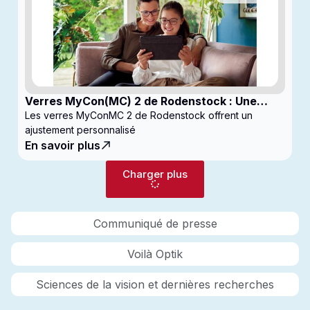
Verres MyCon(MC) 2 de Rodenstock : Une
nouvelle génération de verres pour
Les verres MyConMC 2 de Rodenstock offrent un
enfantsconçus pour le contrôle de la myopie
ajustement personnalisé
En savoir plus
Charger plus
Communiqué de presse
Voilà Optik
Sciences de la vision et dernières recherches