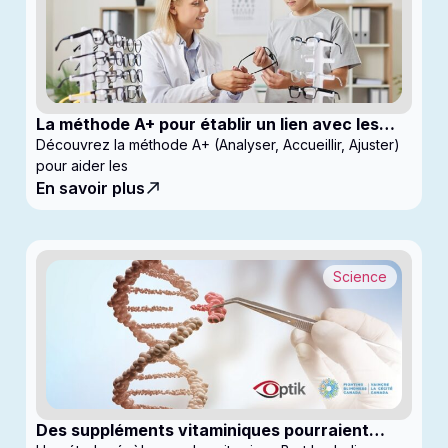
La méthode A+ pour établir un lien avec les
enfants en clinique
Découvrez la méthode A+ (Analyser, Accueillir, Ajuster)
pour aider les
En savoir plus
Science
Des suppléments vitaminiques pourraient