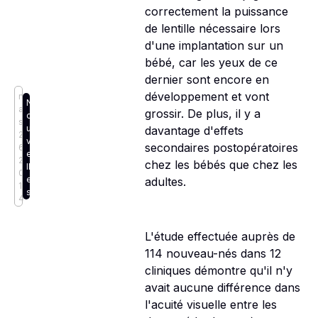
correctement la puissance
de lentille nécessaire lors
d'une implantation sur un
bébé, car les yeux de ce
dernier sont encore en
développement et vont
m
N
ar
grossir. De plus, il y a
o
s
u
davantage d'effets
2
v
secondaires postopératoires
6,
e
2
chez les bébés que chez les
ll
0
e
adultes.
1
s
4
L'étude effectuée auprès de
114 nouveau-nés dans 12
cliniques démontre qu'il n'y
avait aucune différence dans
l'acuité visuelle entre les