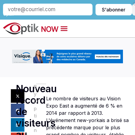
S’abonner
S'abonner
à
Optik
Nouveau
B
y
record
Le nombre de visiteurs au Vision
O
Expo East a augmenté de 6 % en
p
de
2014 par rapport à 2013.
ti
L'événement new-yorkais a brisé sa
visiteurs
k
précédente marque pour le plus
n
au
grand nombre de visiteurs, établie