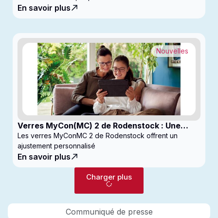
En savoir plus
Nouvelles
Verres MyCon(MC) 2 de Rodenstock : Une
nouvelle génération de verres pour
Les verres MyConMC 2 de Rodenstock offrent un
enfantsconçus pour le contrôle de la myopie
ajustement personnalisé
En savoir plus
Charger plus
Communiqué de presse