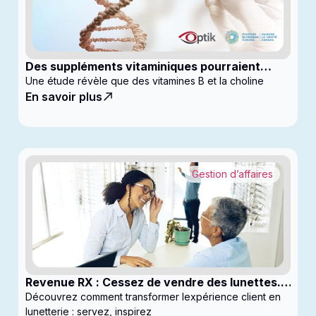
Des suppléments vitaminiques pourraient
ralentir la progression du glaucome
Une étude révèle que des vitamines B et la choline
En savoir plus
Gestion d’affaires
Revenue RX : Cessez de vendre des lunettes.
Commencez à générer des profits
Découvrez comment transformer lexpérience client en
lunetterie : servez, inspirez