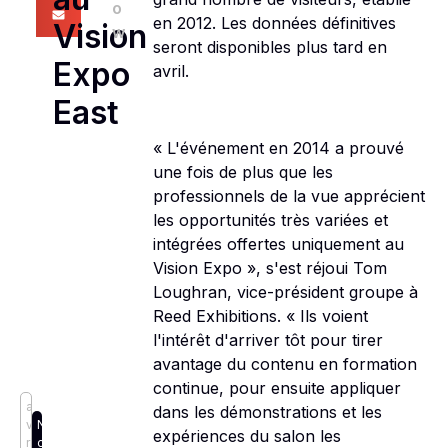
o
en 2012. Les données définitives
Vision
w
seront disponibles plus tard en
Expo
avril.
East
« L'événement en 2014 a prouvé
une fois de plus que les
professionnels de la vue apprécient
les opportunités très variées et
intégrées offertes uniquement au
Vision Expo », s'est réjoui Tom
Loughran, vice-président groupe à
Reed Exhibitions. « Ils voient
l'intérêt d'arriver tôt pour tirer
avantage du contenu en formation
continue, pour ensuite appliquer
a
dans les démonstrations et les
v
N
expériences du salon les
ri
o