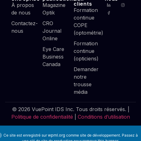
clients
À propos
Magazine
Formation
de nous
Optik
continue
Contactez-
CRO
COPE
nous
Journal
(optométrie)
Online
Formation
Eye Care
continue
Business
(opticiens)
Canada
Demander
notre
trousse
média
© 2026 VuePoint IDS Inc. Tous droits réservés. |
Politique de confidentialité
|
Conditions d’utilisation
Ce site est enregistré sur
wpml.org
comme site de développement. Passez à
une clé de site de production pour
remove this banner
.