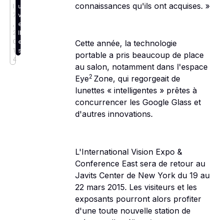
connaissances qu'ils ont acquises. »
l
u
7
v
,
e
2
ll
0
e
Cette année, la technologie
1
s
portable a pris beaucoup de place
4
au salon, notamment dans l'espace
2
Eye
Zone, qui regorgeait de
lunettes « intelligentes » prêtes à
concurrencer les Google Glass et
d'autres innovations.
L'International Vision Expo &
Conference East sera de retour au
Javits Center de New York du 19 au
22 mars 2015. Les visiteurs et les
exposants pourront alors profiter
d'une toute nouvelle station de