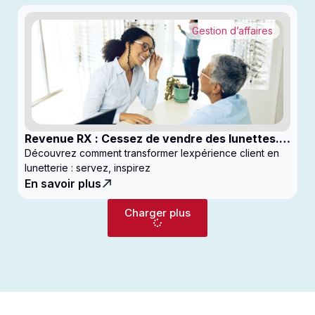
Gestion d’affaires
Revenue RX : Cessez de vendre des lunettes.
Commencez à générer des profits
Découvrez comment transformer lexpérience client en
lunetterie : servez, inspirez
En savoir plus
Charger plus