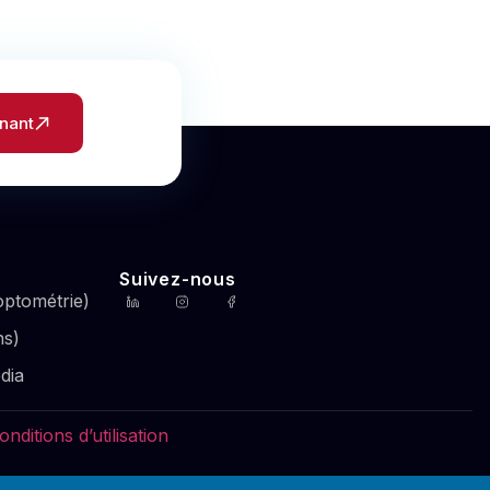
nant
Suivez-nous
ptométrie)
ns)
dia
onditions d’utilisation