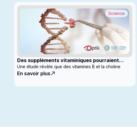
Science
Des suppléments vitaminiques pourraient
ralentir la progression du glaucome
Une étude révèle que des vitamines B et la choline
En savoir plus