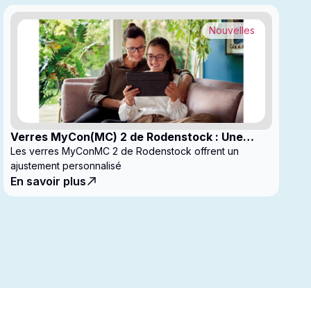
Nouvelles
Verres MyCon(MC) 2 de Rodenstock : Une
nouvelle génération de verres pour
Les verres MyConMC 2 de Rodenstock offrent un
enfantsconçus pour le contrôle de la myopie
ajustement personnalisé
En savoir plus