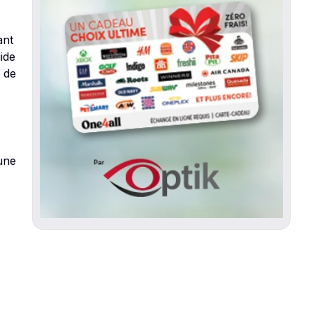
ant
ide
e de
 une