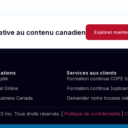
lative au contenu canadien
Explorez mainte
cations
Services aux clients
ptik
Formation continue COPE (o
l Online
Formation continue (opticie
usiness Canada
Demander notre trousse mé
 Inc. Tous droits réservés. |
Politique de confidentialité
|
C