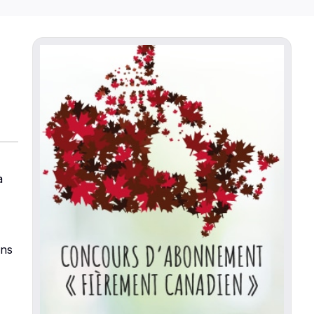
à
ans