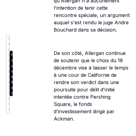
qu'Allergan n'a aucunement
l'intention de tenir cette
rencontre spéciale, un argument
auquel s'est rendu le juge Andre
Bouchard dans sa décision.
s
e
p
De son côté, Allergan continue
t
N
de soutenir que le choix du 18
e
o
m
u
décembre vise à laisser le temps
b
v
à une cour de Californie de
r
e
rendre son verdict dans une
e
ll
3,
e
poursuite pour délit d'initié
2
s
intentée contre Pershing
0
Square, le fonds
1
4
d'investissement dirigé par
Ackman.