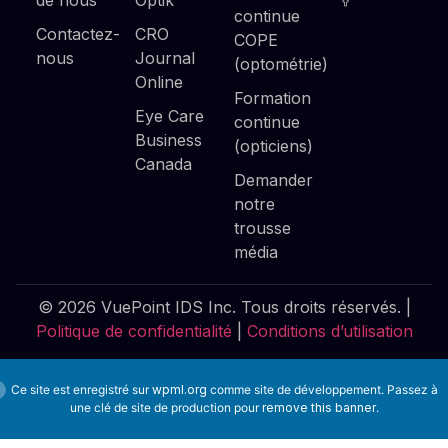
continue
Contactez-
CRO
COPE
nous
Journal
(optométrie)
Online
Formation
Eye Care
continue
Business
(opticiens)
Canada
Demander
notre
trousse
média
© 2026 VuePoint IDS Inc. Tous droits réservés. |
Politique de confidentialité
|
Conditions d’utilisation
Ce site est enregistré sur
wpml.org
comme site de développement. Passez à
une clé de site de production pour
remove this banner
.