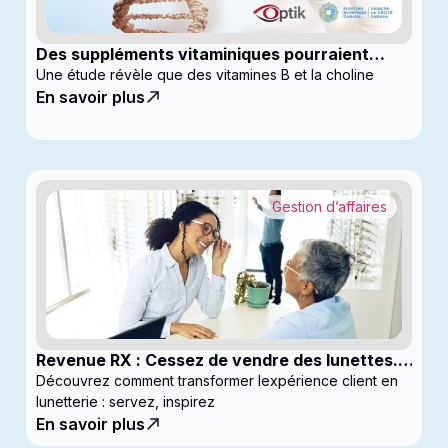
Des suppléments vitaminiques pourraient
ralentir la progression du glaucome
Une étude révèle que des vitamines B et la choline
En savoir plus
Gestion d’affaires
Revenue RX : Cessez de vendre des lunettes.
Commencez à générer des profits
Découvrez comment transformer lexpérience client en
lunetterie : servez, inspirez
En savoir plus