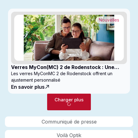
Nouvelles
Verres MyCon(MC) 2 de Rodenstock : Une
nouvelle génération de verres pour
Les verres MyConMC 2 de Rodenstock offrent un
enfantsconçus pour le contrôle de la myopie
ajustement personnalisé
En savoir plus
Charger plus
Communiqué de presse
Voilà Optik