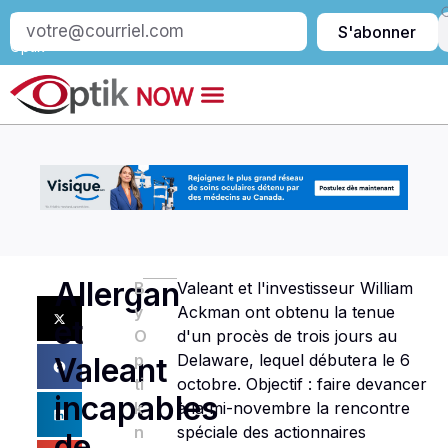
S’abonner
S'abonner
à
Optik
Allergan
B
Valeant et l'investisseur William
y
Ackman ont obtenu la tenue
et
O
d'un procès de trois jours au
p
Delaware, lequel débutera le 6
Valeant
ti
octobre. Objectif : faire devancer
incapables
k
à la mi-novembre la rencontre
n
spéciale des actionnaires
de