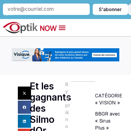
S’abonner
S'abonner
à
Optik
Et les
B
y
gagnants
CATÉGORIE
O
« VISION »
pt
des
ik
BBGR avec
Silmo
n
« Sirus
o
Plus »
dOr