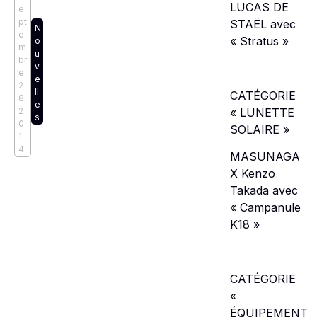
LUCAS DE
e
pt
STAËL avec
N
e
« Stratus »
o
m
u
br
v
e
e
2
ll
CATÉGORIE
8,
e
« LUNETTE
2
s
0
SOLAIRE »
1
4
MASUNAGA
X Kenzo
Takada avec
« Campanule
K18 »
CATÉGORIE
«
ÉQUIPEMENT