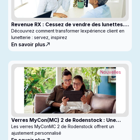
Revenue RX : Cessez de vendre des lunettes.
Commencez à générer des profits
Découvrez comment transformer lexpérience client en
lunetterie : servez, inspirez
En savoir plus
Nouvelles
Verres MyCon(MC) 2 de Rodenstock : Une
nouvelle génération de verres pour
Les verres MyConMC 2 de Rodenstock offrent un
enfantsconçus pour le contrôle de la myopie
ajustement personnalisé
En savoir plus