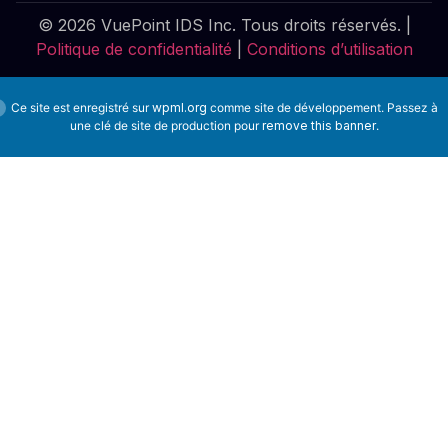
© 2026 VuePoint IDS Inc. Tous droits réservés. |
Politique de confidentialité
|
Conditions d’utilisation
Ce site est enregistré sur
wpml.org
comme site de développement. Passez à
une clé de site de production pour
remove this banner
.