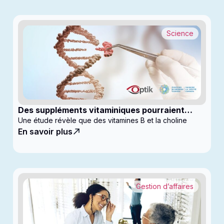
Science
Des suppléments vitaminiques pourraient
ralentir la progression du glaucome
Une étude révèle que des vitamines B et la choline
En savoir plus
Gestion d’affaires