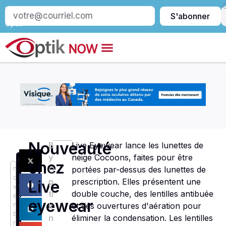
S’abonner
S'abonner
à
Optik
Nouveauté
B
Live Eyewear lance les lunettes de
y
neige Cocoons, faites pour être
N
chez
n
o
O
portées par-dessus des lunettes de
o
u
p
prescription. Elles présentent une
Live
v
v
ti
double couche, des lentilles antibuée
e
e
eyewear
m
a
k
et des ouvertures d'aération pour
b
u
n
éliminer la condensation. Les lentilles
r
x