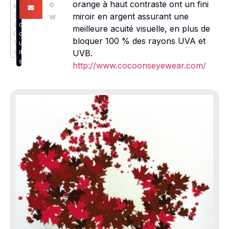
o
orange à haut contraste ont un fini
e
P
3,
r
w
miroir en argent assurant une
2
o
meilleure acuité visuelle, en plus de
0
d
bloquer 100 % des rayons UVA et
1
u
4
it
UVB.
s
http://www.cocoonseyewear.com/