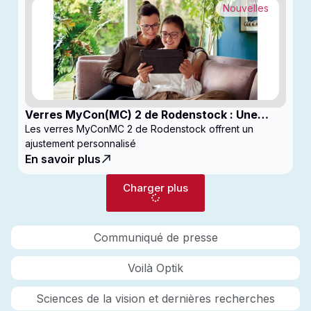
Nouvelles
Verres MyCon(MC) 2 de Rodenstock : Une
nouvelle génération de verres pour
Les verres MyConMC 2 de Rodenstock offrent un
enfantsconçus pour le contrôle de la myopie
ajustement personnalisé
En savoir plus
Charger plus
Communiqué de presse
Voilà Optik
Sciences de la vision et dernières recherches