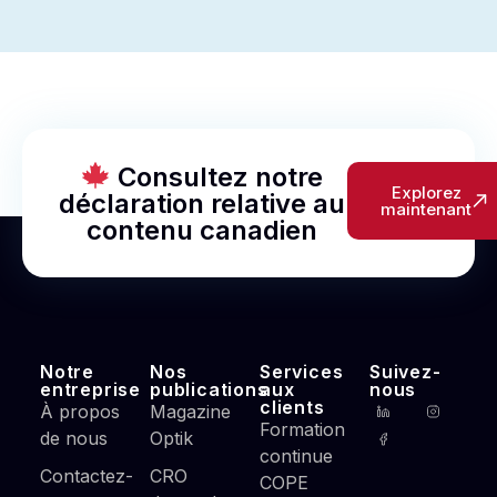
Consultez notre
Explorez
déclaration relative au
maintenant
contenu canadien
Notre
Nos
Services
Suivez-
entreprise
publications
aux
nous
clients
À propos
Magazine
Formation
de nous
Optik
continue
Contactez-
CRO
COPE