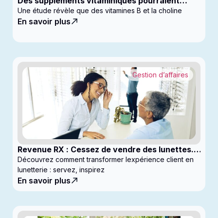
Des suppléments vitaminiques pourraient
ralentir la progression du glaucome
Une étude révèle que des vitamines B et la choline
En savoir plus
Gestion d’affaires
Revenue RX : Cessez de vendre des lunettes.
Commencez à générer des profits
Découvrez comment transformer lexpérience client en
lunetterie : servez, inspirez
En savoir plus