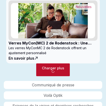
Nouvelles
Verres MyCon(MC) 2 de Rodenstock : Une
nouvelle génération de verres pour
Les verres MyConMC 2 de Rodenstock offrent un
enfantsconçus pour le contrôle de la myopie
ajustement personnalisé
En savoir plus
Charger plus
Communiqué de presse
Voilà Optik
Sciences de la vision et dernières recherches