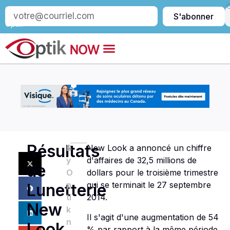
S’abonner
S'abonner
à
Optik
Résultats
B
New Look a annoncé un chiffre
y
d'affaires de 32,5 millions de
de
O
dollars pour le troisième trimestre
p
qui se terminait le 27 septembre
Lunetterie
ti
2014.
New
k
Il s'agit d'une augmentation de 54
n
Look
% par rapport à la même période