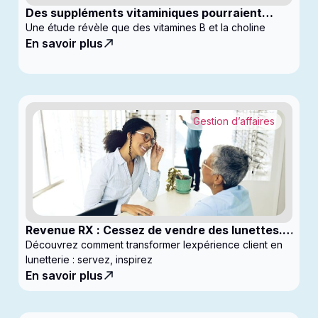
Des suppléments vitaminiques pourraient
ralentir la progression du glaucome
Une étude révèle que des vitamines B et la choline
En savoir plus
Gestion d’affaires
Revenue RX : Cessez de vendre des lunettes.
Commencez à générer des profits
Découvrez comment transformer lexpérience client en
lunetterie : servez, inspirez
En savoir plus