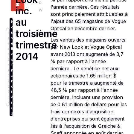
o
l'année dernière. Ces résultats
inc.
w
sont principalement attribuables à
au
l'ajout des 65 magasins de Vogue
N
o
Optical en décembre dernier.
troisième
n
u
o
v
Les ventes des magasins ouverts
trimestre
v
e
par New Look et Vogue Optical
e
ll
2014
avant 2013 ont augmenté de 3,7
m
e
b
s
% par rapport à l'année
r
fi
dernière. Le bénéfice net aux
e
n
actionnaires de 1,65 million $
1
a
0,
n
pour le trimestre a augmenté de
2
c
48,5 % par rapport à l'année
0
i
dernière, incluant une provision
1
è
4
r
de 0,81 million de dollars pour les
e
frais connexes d'acquisition
s
d'entreprises qui sont également
liés à l'acquisition de Greiche &
Scaff annoncée en août dernier.