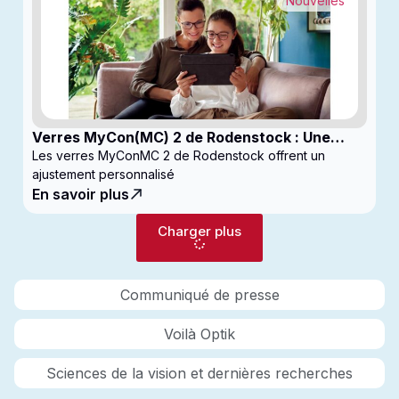
Nouvelles
Verres MyCon(MC) 2 de Rodenstock : Une
nouvelle génération de verres pour
Les verres MyConMC 2 de Rodenstock offrent un
enfantsconçus pour le contrôle de la myopie
ajustement personnalisé
En savoir plus
Charger plus
Communiqué de presse
Voilà Optik
Sciences de la vision et dernières recherches