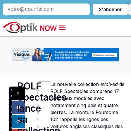
S’abonner
S'abonner
à
Optik
ROLF
B
La nouvelle collection
evolved
de
N
y
ROLF Spectacles comprend 17
n
Spectacles
o
O
nouveaux modèles avec
o
u
v
p
notamment cinq bois et quatre
lance
v
e
e
ti
pierres. La monture Foursome
m
sa
a
k
102 rappelle les lignes des
b
u
r
n
voitures anglaises classiques des
collection
x
e