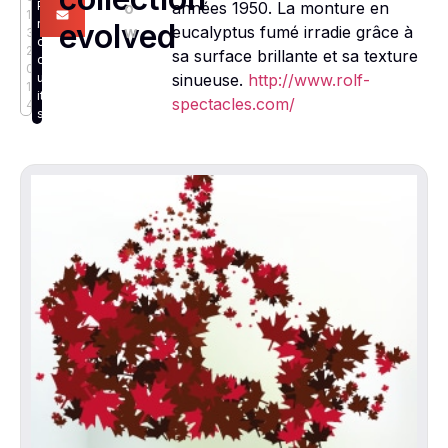
P
o
années 1950. La monture en
1
r
evolved
w
eucalyptus fumé irradie grâce à
3,
o
2
sa surface brillante et sa texture
d
0
u
sinueuse.
http://www.rolf-
1
it
spectacles.com/
4
s