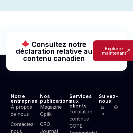
Consultez notre
Explorez
déclaration relative au
maintenant
contenu canadien
Notre
Nos
Services
Suivez-
entreprise
publications
aux
nous
clients
À propos
Magazine
Formation
de nous
Optik
continue
Contactez-
CRO
COPE
nous
Journal