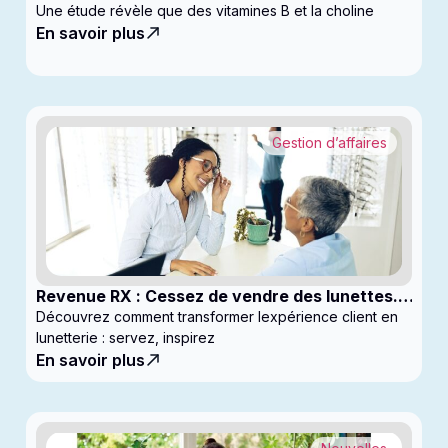
ralentir la progression du glaucome
Une étude révèle que des vitamines B et la choline
En savoir plus
Gestion d’affaires
Revenue RX : Cessez de vendre des lunettes.
Commencez à générer des profits
Découvrez comment transformer lexpérience client en
lunetterie : servez, inspirez
En savoir plus