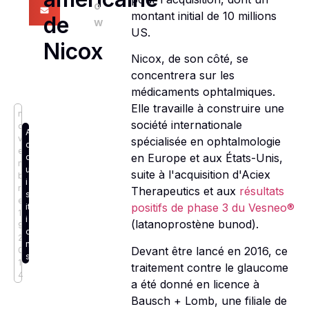
o
montant initial de 10 millions
de
w
US.
Nicox
Nicox, de son côté, se
concentrera sur les
médicaments ophtalmiques.
Elle travaille à construire une
n
société internationale
o
A
v
spécialisée en ophtalmologie
c
e
en Europe et aux États-Unis,
q
m
u
suite à l'acquisition d'Aciex
b
i
r
Therapeutics et aux
résultats
s
e
positifs de phase 3 du Vesneo®
it
1
i
(latanoprostène bunod).
9,
o
2
n
Devant être lancé en 2016, ce
0
s
1
traitement contre le glaucome
4
a été donné en licence à
Bausch + Lomb, une filiale de