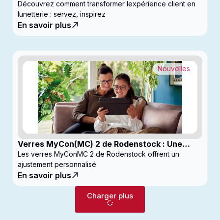
Commencez à générer des profits
Découvrez comment transformer lexpérience client en
lunetterie : servez, inspirez
En savoir plus
Nouvelles
Verres MyCon(MC) 2 de Rodenstock : Une
nouvelle génération de verres pour
Les verres MyConMC 2 de Rodenstock offrent un
enfantsconçus pour le contrôle de la myopie
ajustement personnalisé
En savoir plus
Charger plus