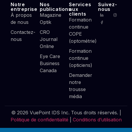
Notre
Nos
Services
Suivez-
entreprise
publications
aux
nous
clients
À propos
Magazine
Formation
de nous
Optik
continue
Contactez-
CRO
COPE
nous
Journal
(optométrie)
Online
Formation
Eye Care
continue
Business
(opticiens)
Canada
Demander
notre
trousse
média
© 2026 VuePoint IDS Inc. Tous droits réservés. |
Politique de confidentialité
|
Conditions d’utilisation