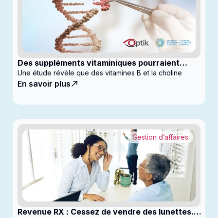
Des suppléments vitaminiques pourraient
ralentir la progression du glaucome
Une étude révèle que des vitamines B et la choline
En savoir plus
Gestion d’affaires
Revenue RX : Cessez de vendre des lunettes.