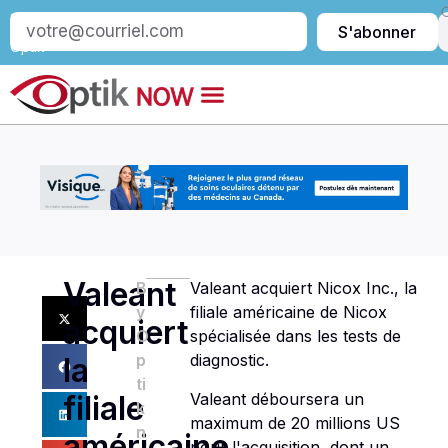
S’abonner
S'abonner
à
Optik
Valeant
B
Valeant acquiert Nicox Inc., la
y
filiale américaine de Nicox
acquiert
O
spécialisée dans les tests de
p
diagnostic.
la
ti
Valeant déboursera un
filiale
k
maximum de 20 millions US
n
américaine
pour l'acquisition, dont un