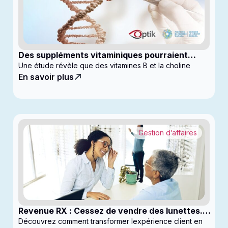
Des suppléments vitaminiques pourraient
ralentir la progression du glaucome
Une étude révèle que des vitamines B et la choline
En savoir plus
Gestion d’affaires
Revenue RX : Cessez de vendre des lunettes.
Commencez à générer des profits
Découvrez comment transformer lexpérience client en