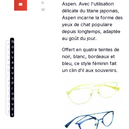
o
Aspen. Avec l'utilisation
w
délicate du titane japonais,
Aspen incarne la forme des
yeux de chat populaire
depuis longtemps, adaptée
au goût du jour.
N
n
o
Offert en quatre teintes de
o
u
v
noir, blanc, bordeaux et
v
e
e
bleu, ce style féminin fait
m
a
un clin d'il aux souvenirs.
b
u
r
x
e
P
2
r
1,
o
2
d
0
u
1
it
4
s