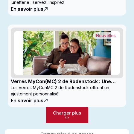
lunetterie : servez, inspirez
En savoir plus
Nouvelles
Verres MyCon(MC) 2 de Rodenstock : Une
nouvelle génération de verres pour
Les verres MyConMC 2 de Rodenstock offrent un
enfantsconçus pour le contrôle de la myopie
ajustement personnalisé
En savoir plus
Charger plus