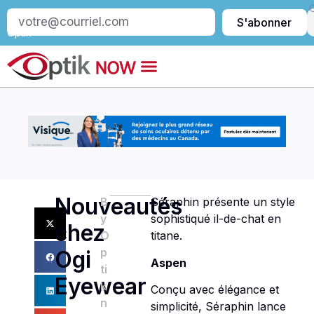
S’abonner
S'abonner
à
Optik
Nouveautés
B
Séraphin présente un style
y
sophistiqué il-de-chat en
chez
O
titane.
p
Ogi
Aspen
ti
Eyewear
k
Conçu avec élégance et
n
simplicité, Séraphin lance