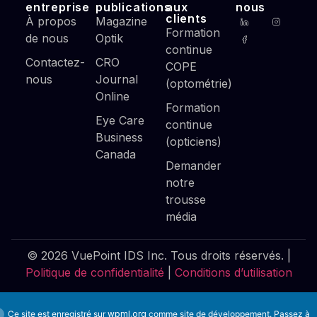
entreprise
publications
aux
nous
clients
À propos
Magazine
Formation
de nous
Optik
continue
Contactez-
CRO
COPE
nous
Journal
(optométrie)
Online
Formation
Eye Care
continue
Business
(opticiens)
Canada
Demander
notre
trousse
média
© 2026 VuePoint IDS Inc. Tous droits réservés. |
Politique de confidentialité
|
Conditions d’utilisation
Ce site est enregistré sur
wpml.org
comme site de développement. Passez à