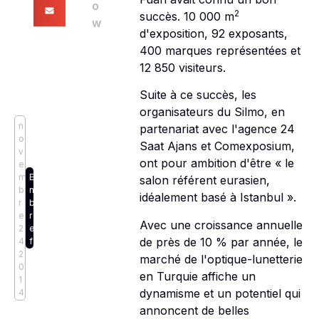
o
2
succès. 10 000 m
w
d'exposition, 92 exposants,
400 marques représentées et
12 850 visiteurs.
Suite à ce succès, les
organisateurs du Silmo, en
n
partenariat avec l'agence 24
o
Saat Ajans et Comexposium,
v
ont pour ambition d'être « le
e
m
E
salon référent eurasien,
b
n
idéalement basé à Istanbul ».
r
b
e
r
Avec une croissance annuelle
2
e
de près de 10 % par année, le
4,
f
2
marché de l'optique-lunetterie
0
en Turquie affiche un
1
dynamisme et un potentiel qui
4
annoncent de belles