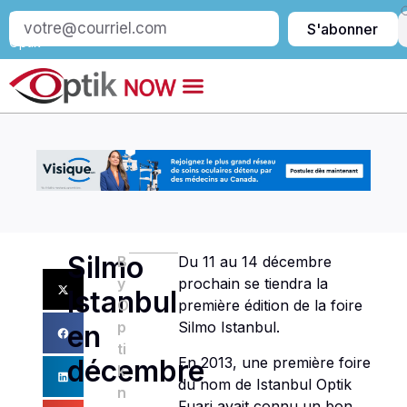
S’abonner
S'abonner
à
Optik
Silmo
B
Du 11 au 14 décembre
y
prochain se tiendra la
Istanbul
O
première édition de la foire
p
Silmo Istanbul.
en
ti
En 2013, une première foire
décembre
k
du nom de Istanbul Optik
n
Fuari avait connu un bon