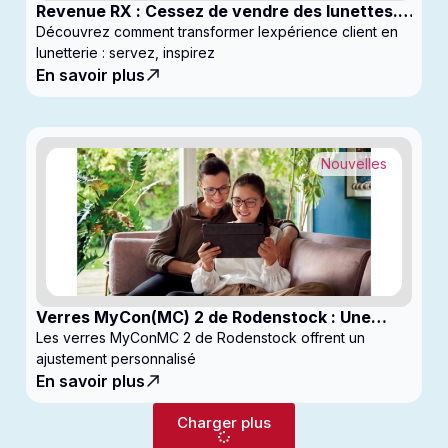
Revenue RX : Cessez de vendre des lunettes.
Commencez à générer des profits
Découvrez comment transformer lexpérience client en
lunetterie : servez, inspirez
En savoir plus
Nouvelles
Verres MyCon(MC) 2 de Rodenstock : Une
nouvelle génération de verres pour
Les verres MyConMC 2 de Rodenstock offrent un
enfantsconçus pour le contrôle de la myopie
ajustement personnalisé
En savoir plus
Charger plus