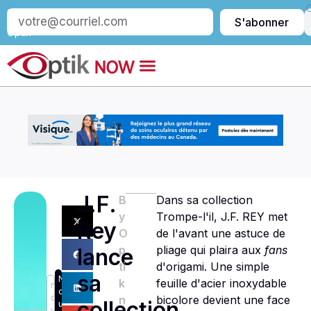
S’abonner
S'abonner
à
Optik
J.F.
B
Dans sa collection
y
Trompe-l'il, J.F. REY met
Rey
O
de l'avant une astuce de
p
pliage qui plaira aux
fans
lance
ti
d'origami. Une simple
sa
N
k
feuille d'acier inoxydable
n
o
o
n
bicolore devient une face
collection
u
v