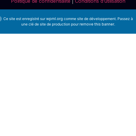
Politique de confidentialité
|
Conditions d’utilisation
Ce site est enregistré sur
wpml.org
comme site de développement. Passez à
une clé de site de production pour
remove this banner
.