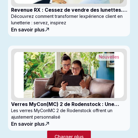
Revenue RX : Cessez de vendre des lunettes.
Commencez à générer des profits
Découvrez comment transformer lexpérience client en
lunetterie : servez, inspirez
En savoir plus
Nouvelles
Verres MyCon(MC) 2 de Rodenstock : Une
nouvelle génération de verres pour
Les verres MyConMC 2 de Rodenstock offrent un
enfantsconçus pour le contrôle de la myopie
ajustement personnalisé
En savoir plus
Charger plus