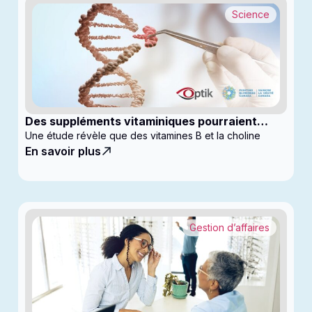
Science
Des suppléments vitaminiques pourraient
ralentir la progression du glaucome
Une étude révèle que des vitamines B et la choline
En savoir plus
Gestion d’affaires