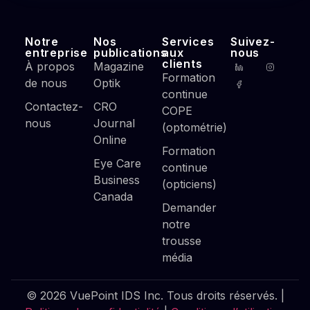
Notre
Nos
Services
Suivez-
entreprise
publications
aux
nous
clients
À propos
Magazine
Formation
de nous
Optik
continue
Contactez-
CRO
COPE
nous
Journal
(optométrie)
Online
Formation
Eye Care
continue
Business
(opticiens)
Canada
Demander
notre
trousse
média
© 2026 VuePoint IDS Inc. Tous droits réservés. |