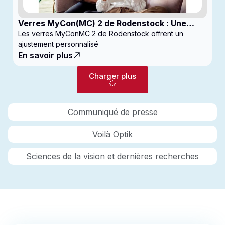
Verres MyCon(MC) 2 de Rodenstock : Une
nouvelle génération de verres pour
Les verres MyConMC 2 de Rodenstock offrent un
enfantsconçus pour le contrôle de la myopie
ajustement personnalisé
En savoir plus
Charger plus
Communiqué de presse
Voilà Optik
Sciences de la vision et dernières recherches