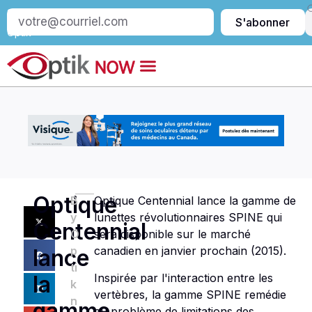
S’abonner
S'abonner
à
Optik
Optique
B
Optique Centennial lance la gamme de
y
lunettes révolutionnaires SPINE qui
Centennial
O
sera disponible sur le marché
p
canadien en janvier prochain (2015).
lance
ti
Inspirée par l'interaction entre les
la
k
vertèbres, la gamme SPINE remédie
n
gamme
au problème de limitations des