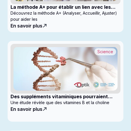
La méthode A+ pour établir un lien avec les
enfants en clinique
Découvrez la méthode A+ (Analyser, Accueillir, Ajuster)
pour aider les
En savoir plus
Science
Des suppléments vitaminiques pourraient
ralentir la progression du glaucome
Une étude révèle que des vitamines B et la choline
En savoir plus