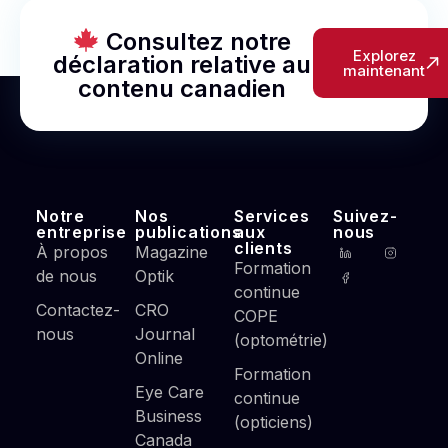
Consultez notre
Explorez
déclaration relative au
maintenant
contenu canadien
Notre
Nos
Services
Suivez-
entreprise
publications
aux
nous
clients
À propos
Magazine
Formation
de nous
Optik
continue
Contactez-
CRO
COPE
nous
Journal
(optométrie)
Online
Formation
Eye Care
continue
Business
(opticiens)
Canada