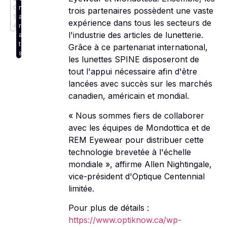
0
n
trois partenaires possèdent une vaste
1
a
expérience dans tous les secteurs de
4
ri
l'industrie des articles de lunetterie.
a
t
Grâce à ce partenariat international,
s
les lunettes SPINE disposeront de
tout l'appui nécessaire afin d'être
lancées avec succès sur les marchés
canadien, américain et mondial.
« Nous sommes fiers de collaborer
avec les équipes de Mondottica et de
REM Eyewear pour distribuer cette
technologie brevetée à l'échelle
mondiale », affirme Allen Nightingale,
vice-président d'Optique Centennial
limitée.
Pour plus de détails :
https://www.optiknow.ca/wp-