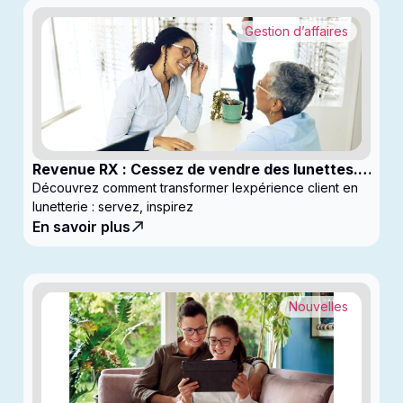
Gestion d’affaires
Revenue RX : Cessez de vendre des lunettes.
Commencez à générer des profits
Découvrez comment transformer lexpérience client en
lunetterie : servez, inspirez
En savoir plus
Nouvelles