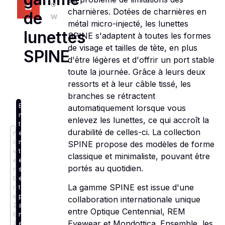
o
charnières. Dotées de charnières en
de
w
métal micro-injecté, les lunettes
lunettes
SPINE s'adaptent à toutes les formes
de visage et tailles de tête, en plus
SPINE
d'être légères et d'offrir un port stable
toute la journée. Grâce à leurs deux
ressorts et à leur câble tissé, les
branches se rétractent
E
automatiquement lorsque vous
n
enlevez les lunettes, ce qui accroît la
t
durabilité de celles-ci. La collection
n
e
o
n
SPINE propose des modèles de forme
v
t
classique et minimaliste, pouvant être
e
e
portés au quotidien.
m
s
b
e
La gamme SPINE est issue d'une
r
t
e
p
collaboration internationale unique
2
a
entre Optique Centennial, REM
8,
rt
Eyewear et Mondottica. Ensemble, les
2
e