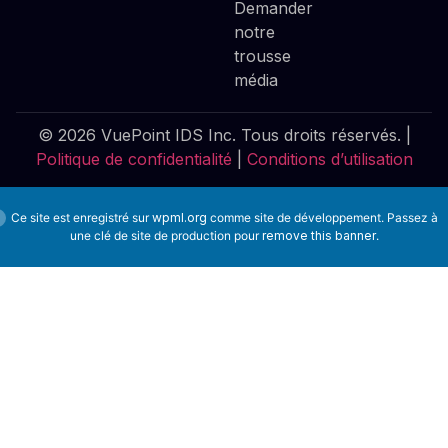
Demander
notre
trousse
média
© 2026 VuePoint IDS Inc. Tous droits réservés. |
Politique de confidentialité
|
Conditions d’utilisation
Ce site est enregistré sur
wpml.org
comme site de développement. Passez à
une clé de site de production pour
remove this banner
.