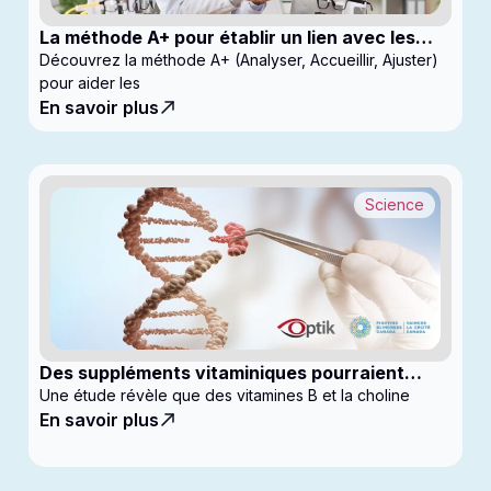
La méthode A+ pour établir un lien avec les
enfants en clinique
Découvrez la méthode A+ (Analyser, Accueillir, Ajuster)
pour aider les
En savoir plus
Science
Des suppléments vitaminiques pourraient
ralentir la progression du glaucome
Une étude révèle que des vitamines B et la choline
En savoir plus