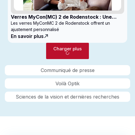
Verres MyCon(MC) 2 de Rodenstock : Une
nouvelle génération de verres pour
Les verres MyConMC 2 de Rodenstock offrent un
enfantsconçus pour le contrôle de la myopie
ajustement personnalisé
En savoir plus
Charger plus
Communiqué de presse
Voilà Optik
Sciences de la vision et dernières recherches