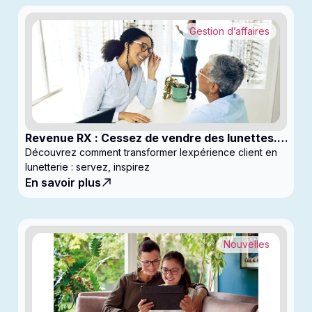
Gestion d’affaires
Revenue RX : Cessez de vendre des lunettes.
Commencez à générer des profits
Découvrez comment transformer lexpérience client en
lunetterie : servez, inspirez
En savoir plus
Nouvelles