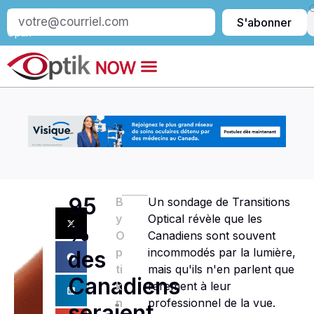
S’abonner
S'abonner
à
Optik
95
B
Un sondage de Transitions
y
Optical révèle que les
%
O
Canadiens sont souvent
p
incommodés par la lumière,
des
ti
mais qu'ils n'en parlent que
Canadiens
k
rarement à leur
n
professionnel de la vue.
seraient