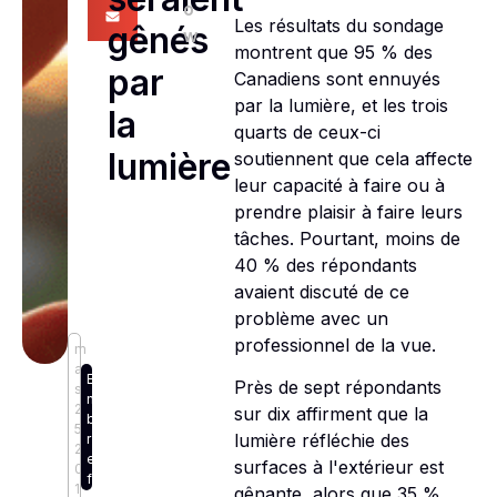
o
Les résultats du sondage
gênés
w
montrent que 95 % des
par
Canadiens sont ennuyés
par la lumière, et les trois
la
quarts de ceux-ci
lumière
soutiennent que cela affecte
leur capacité à faire ou à
prendre plaisir à faire leurs
tâches. Pourtant, moins de
40 % des répondants
avaient discuté de ce
problème avec un
professionnel de la vue.
m
ar
E
Près de sept répondants
s
n
2
sur dix affirment que la
b
5,
lumière réfléchie des
r
2
e
surfaces à l'extérieur est
0
f
1
gênante, alors que 35 %