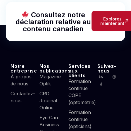
Consultez notre
Explorez
déclaration relative au
maintenant
contenu canadien
Notre
Nos
Services
Suivez-
entreprise
publications
aux
nous
clients
À propos
Magazine
Formation
de nous
Optik
continue
Contactez-
CRO
COPE
nous
Journal
(optométrie)
Online
Formation
Eye Care
continue
Business
(opticiens)