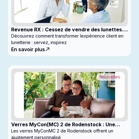
Revenue RX : Cessez de vendre des lunettes.
Commencez à générer des profits
Découvrez comment transformer lexpérience client en
lunetterie : servez, inspirez
En savoir plus
Nouvelles
Verres MyCon(MC) 2 de Rodenstock : Une
nouvelle génération de verres pour
Les verres MyConMC 2 de Rodenstock offrent un
enfantsconçus pour le contrôle de la myopie
ajustement personnalisé