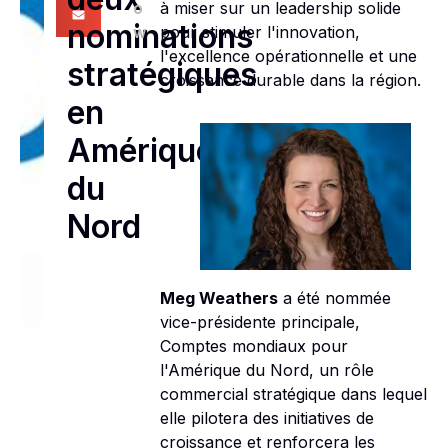
o
à miser sur un leadership solide
nominations
w
pour stimuler l'innovation,
l'excellence opérationnelle et une
stratégiques
croissance durable dans la région.
en
Amérique
du
Nord
Meg Weathers
a été nommée
vice-présidente principale,
Comptes mondiaux pour
l'Amérique du Nord, un rôle
commercial stratégique dans lequel
elle pilotera des initiatives de
croissance et renforcera les