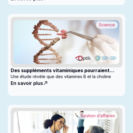
Science
Des suppléments vitaminiques pourraient
ralentir la progression du glaucome
Une étude révèle que des vitamines B et la choline
En savoir plus
Gestion d’affaires