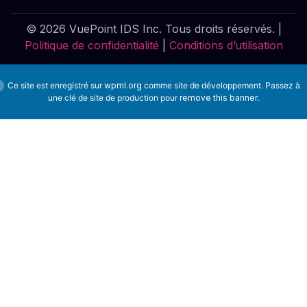
© 2026 VuePoint IDS Inc. Tous droits réservés. |
Politique de confidentialité
|
Conditions d’utilisation
Ce site est enregistré sur
wpml.org
comme site de développement. Passez à
une clé de site de production pour
remove this banner
.