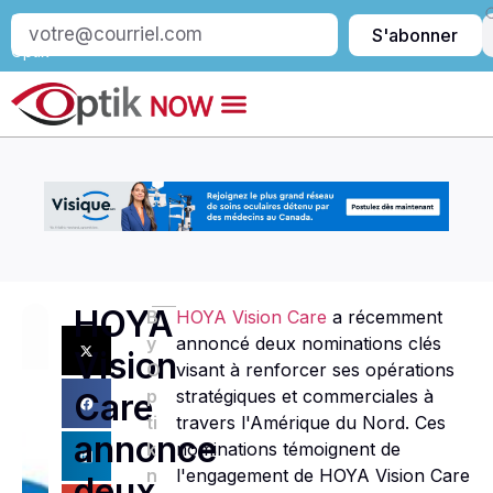
S’abonner
S'abonner
à
Optik
HOYA
B
HOYA Vision Care
a récemment
y
annoncé deux nominations clés
Vision
O
visant à renforcer ses opérations
p
stratégiques et commerciales à
Care
ti
travers l'Amérique du Nord. Ces
annonce
k
nominations témoignent de
n
l'engagement de HOYA Vision Care
deux