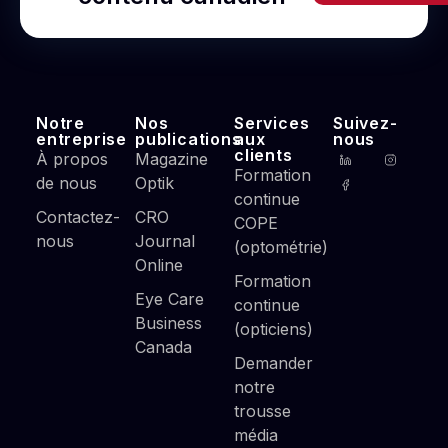
Notre
Nos
Services
Suivez-
entreprise
publications
aux
nous
clients
À propos
Magazine
Formation
de nous
Optik
continue
Contactez-
CRO
COPE
nous
Journal
(optométrie)
Online
Formation
Eye Care
continue
Business
(opticiens)
Canada
Demander
notre
trousse
média