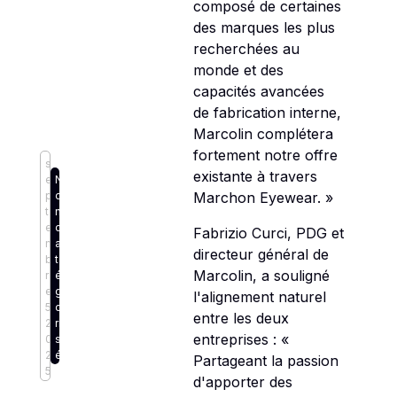
composé de certaines
des marques les plus
recherchées au
monde et des
capacités avancées
de fabrication interne,
Marcolin complétera
fortement notre offre
s
existante à travers
e
N
Marchon Eyewear. »
p
o
t
n
e
c
Fabrizio Curci, PDG et
m
a
directeur général de
b
t
Marcolin, a souligné
r
é
e
g
l'alignement naturel
5,
o
entre les deux
2
ri
entreprises : «
0
s
2
é
Partageant la passion
5
d'apporter des