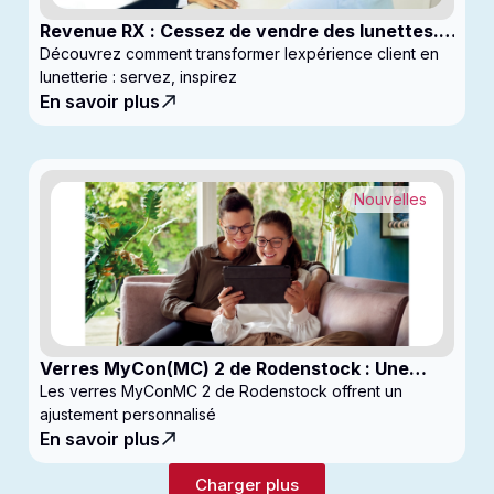
Revenue RX : Cessez de vendre des lunettes.
Commencez à générer des profits
Découvrez comment transformer lexpérience client en
lunetterie : servez, inspirez
En savoir plus
Nouvelles
Verres MyCon(MC) 2 de Rodenstock : Une
nouvelle génération de verres pour
Les verres MyConMC 2 de Rodenstock offrent un
enfantsconçus pour le contrôle de la myopie
ajustement personnalisé
En savoir plus
Charger plus