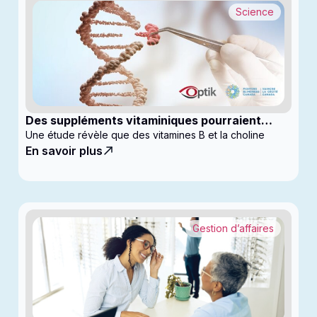
Science
Des suppléments vitaminiques pourraient
ralentir la progression du glaucome
Une étude révèle que des vitamines B et la choline
En savoir plus
Gestion d’affaires