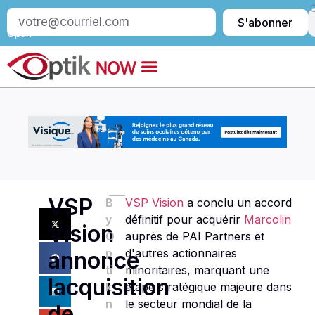
S’abonner
S'abonner
à
Optik
VSP
B
VSP Vision
a conclu un accord
y
définitif pour acquérir
Marcolin
Vision
O
auprès de PAI Partners et
p
d'autres actionnaires
annonce
ti
minoritaires, marquant une
lacquisition
k
étape stratégique majeure dans
n
le secteur mondial de la
de