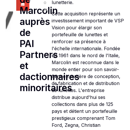
o
lunetterie.
Marcolin
w
Cette acquisition représente un
auprès
investissement important de VSP
Vision pour élargir son
de
portefeuille de lunettes et
PAI
renforcer sa présence à
l'échelle internationale. Fondée
Partners
en 1961 dans le nord de l'Italie,
Marcolin est reconnue dans le
et
monde entier pour son savoir-
dactionnaires
faire en matière de conception,
de fabrication et de distribution
minoritaires
de lunettes. L'entreprise
distribue aujourd'hui ses
collections dans plus de 125
pays et détient un portefeuille
prestigieux comprenant Tom
Ford, Zegna, Christian