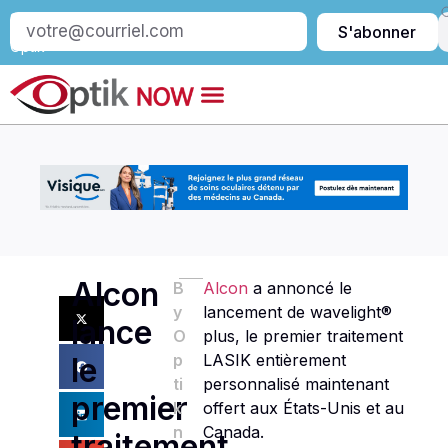
S’abonner
S'abonner
à
Optik
Alcon
B
Alcon
a annoncé le
y
lancement de wavelight®
lance
O
plus, le premier traitement
p
LASIK entièrement
le
ti
personnalisé maintenant
premier
k
offert aux États-Unis et au
n
Canada.
traitement