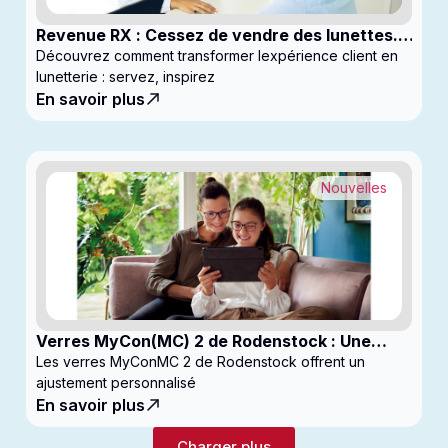
Revenue RX : Cessez de vendre des lunettes.
Commencez à générer des profits
Découvrez comment transformer lexpérience client en
lunetterie : servez, inspirez
En savoir plus
Nouvelles
Verres MyCon(MC) 2 de Rodenstock : Une
nouvelle génération de verres pour
Les verres MyConMC 2 de Rodenstock offrent un
enfantsconçus pour le contrôle de la myopie
ajustement personnalisé
En savoir plus
Charger plus