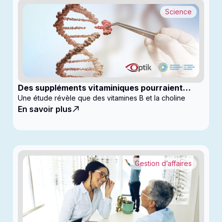
Science
Des suppléments vitaminiques pourraient
ralentir la progression du glaucome
Une étude révèle que des vitamines B et la choline
En savoir plus
Gestion d’affaires