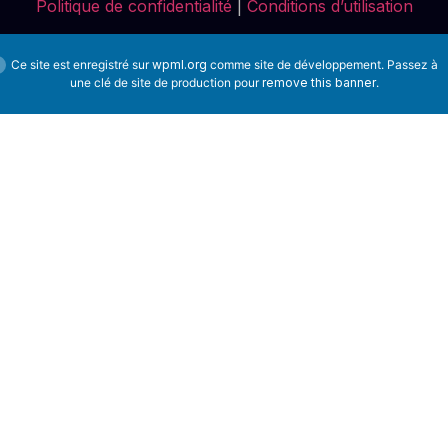
Politique de confidentialité
|
Conditions d’utilisation
Ce site est enregistré sur
wpml.org
comme site de développement. Passez à
une clé de site de production pour
remove this banner
.