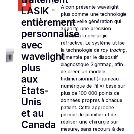
o
Alcon présente wavelight
LASIK
w
plus comme une technologie
entièrement
de nouvelle génération qui
apporte une précision
personnalisé
accrue à la chirurgie
avec
réfractive. Le système utilise
la technologie de
ray tracing
,
wavelight
alimentée par le dispositif
diagnostique Sightmap, afin
plus
de créer un modèle
aux
tridimensionnel (« jumeau
numérique de l'il ») basé sur
États-
plus de 100 000 points de
Unis
données propres à chaque
patient. Cette approche
et au
permet de planifier et de
réaliser une chirurgie sur
Canada
mesure, sans recours à des