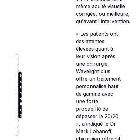
même acuité visuelle
corrigée, ou meilleure,
qu'avant l'intervention.
« Les patients ont
des attentes
élevées quant à
leur vision après
s
une chirurgie.
e
p
Wavelight plus
t
N
offre un traitement
e
o
personnalisé haut
m
u
b
v
de gamme avec
r
e
une forte
e
ll
probabilité de
9,
e
2
s
dépasser le 20/20
0
», a indiqué le Dr
2
Mark Lobanoff,
5
chirurgien réfractif