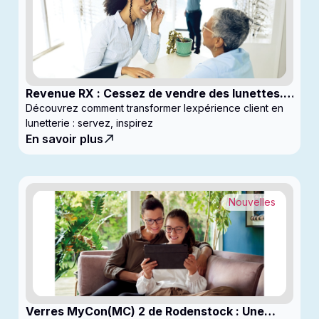
Revenue RX : Cessez de vendre des lunettes.
Commencez à générer des profits
Découvrez comment transformer lexpérience client en
lunetterie : servez, inspirez
En savoir plus
Nouvelles
Verres MyCon(MC) 2 de Rodenstock : Une