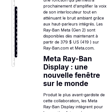
une fonction qui permettra
s
e
prochainement d'amplifier la voix
p
M
de son interlocuteur tout en
t
o
atténuant le bruit ambiant grâce
e
nt
m
ur
aux haut-parleurs intégrés. Les
b
e
Ray-Ban Meta (Gen 2) sont
r
s
disponibles dès maintenant à
e
&
1
M
partir de 379 $ US (419 ) sur
8,
o
Ray-Ban.com et Meta.com.
2
d
0
e
Meta Ray-Ban
2
5
Display : une
nouvelle fenêtre
sur le monde
Produit le plus avant-gardiste de
cette collaboration, les Meta
Ray-Ban Display intègrent pour