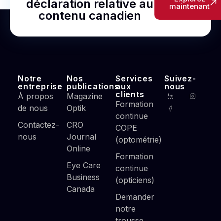
déclaration relative au
maintenant
contenu canadien
Notre
Nos
Services
Suivez-
entreprise
publications
aux
nous
clients
À propos
Magazine
Formation
de nous
Optik
continue
Contactez-
CRO
COPE
nous
Journal
(optométrie)
Online
Formation
Eye Care
continue
Business
(opticiens)
Canada
Demander
notre
trousse