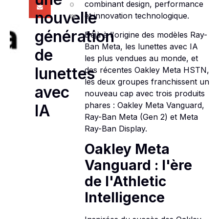
o
combinant design, performance
nouvelle
w
et innovation technologique.
génération
Déjà à l'origine des modèles Ray-
Ban Meta, les lunettes avec IA
de
les plus vendues au monde, et
lunettes
des récentes Oakley Meta HSTN,
les deux groupes franchissent un
avec
nouveau cap avec trois produits
phares : Oakley Meta Vanguard,
IA
Ray-Ban Meta (Gen 2) et Meta
Ray-Ban Display.
Oakley Meta
Vanguard : l'ère
de l'Athletic
Intelligence