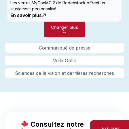
nouvelle génération de verres pour
Les verres MyConMC 2 de Rodenstock offrent un
enfantsconçus pour le contrôle de la myopie
ajustement personnalisé
En savoir plus
Charger plus
Communiqué de presse
Voilà Optik
Sciences de la vision et dernières recherches
Consultez notre
Explorez