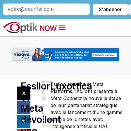
S’abonner
S'abonner
à
Optik
EssilorLuxottica
B
EssilorLuxottica et Meta
y
Platforms, Inc. ont présenté à
et
O
Meta Connect
la nouvelle étape
p
de leur partenariat stratégique
Meta
ti
avec le lancement d'une gamme
dévoilent
k
élargie de lunettes avec
n
intelligence artificielle (IA),
une