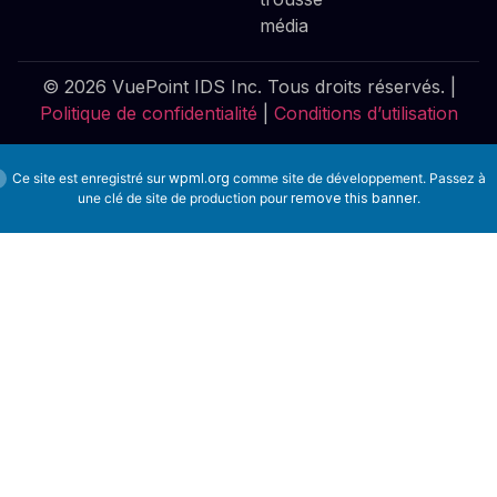
média
© 2026 VuePoint IDS Inc. Tous droits réservés. |
Politique de confidentialité
|
Conditions d’utilisation
Ce site est enregistré sur
wpml.org
comme site de développement. Passez à
une clé de site de production pour
remove this banner
.