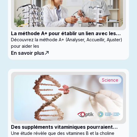
La méthode A+ pour établir un lien avec les
enfants en clinique
Découvrez la méthode A+ (Analyser, Accueillir, Ajuster)
pour aider les
En savoir plus
Science
Des suppléments vitaminiques pourraient
ralentir la progression du glaucome
Une étude révèle que des vitamines B et la choline