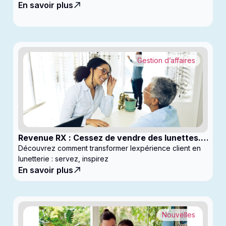
En savoir plus
Gestion d’affaires
Revenue RX : Cessez de vendre des lunettes.
Commencez à générer des profits
Découvrez comment transformer lexpérience client en
lunetterie : servez, inspirez
En savoir plus
Nouvelles