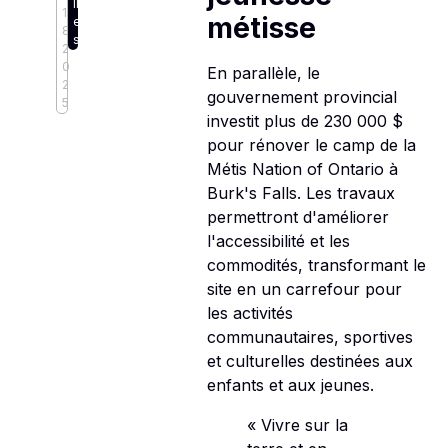
ll
1
métisse
e
8,
s
2
0
En parallèle, le
2
gouvernement provincial
5
investit plus de 230 000 $
pour rénover le camp de la
Métis Nation of Ontario à
Burk's Falls. Les travaux
permettront d'améliorer
l'accessibilité et les
commodités, transformant le
site en un carrefour pour
les activités
communautaires, sportives
et culturelles destinées aux
enfants et aux jeunes.
« Vivre sur la