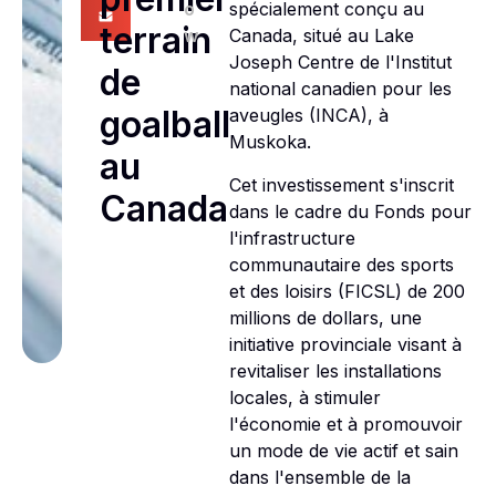
o
spécialement conçu au
terrain
w
Canada, situé au Lake
Joseph Centre de l'Institut
de
national canadien pour les
goalball
aveugles (INCA), à
Muskoka.
au
Cet investissement s'inscrit
Canada
dans le cadre du Fonds pour
l'infrastructure
communautaire des sports
et des loisirs (FICSL) de 200
millions de dollars, une
initiative provinciale visant à
revitaliser les installations
locales, à stimuler
l'économie et à promouvoir
un mode de vie actif et sain
dans l'ensemble de la