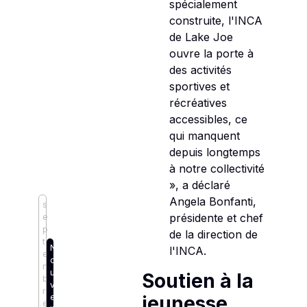
spécialement
construite, l'INCA
de Lake Joe
ouvre la porte à
des activités
sportives et
récréatives
accessibles, ce
qui manquent
depuis longtemps
à notre collectivité
», a déclaré
Angela Bonfanti,
s
présidente et chef
e
p
de la direction de
t
N
l'INCA.
e
o
m
u
Soutien à la
b
v
r
e
jeunesse
e