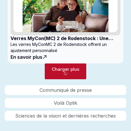
Verres MyCon(MC) 2 de Rodenstock : Une
nouvelle génération de verres pour
Les verres MyConMC 2 de Rodenstock offrent un
enfantsconçus pour le contrôle de la myopie
ajustement personnalisé
En savoir plus
Charger plus
Communiqué de presse
Voilà Optik
Sciences de la vision et dernières recherches