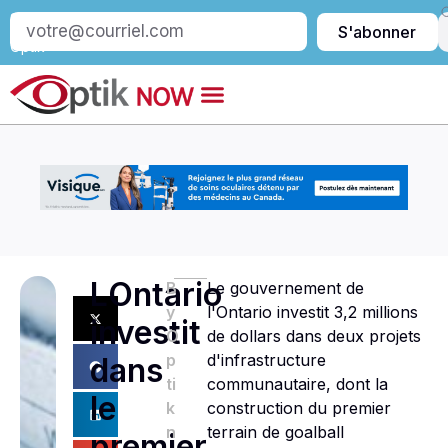
S’abonner
S'abonner
à
Optik
LOntario
B
Le gouvernement de
y
l'Ontario investit 3,2 millions
investit
O
de dollars dans deux projets
p
d'infrastructure
dans
ti
communautaire, dont la
le
k
construction du premier
n
terrain de goalball
premier